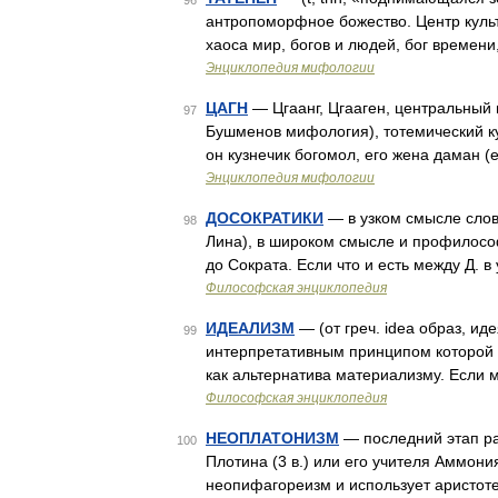
96
антропоморфное божество. Центр культ
хаоса мир, богов и людей, бог времен
Энциклопедия мифологии
ЦАГН
— Цгаанг, Цгааген, центральный
97
Бушменов мифология), тотемический ку
он кузнечик богомол, его жена даман (
Энциклопедия мифологии
ДОСОКРАТИКИ
— в узком смысле слов
98
Лина), в широком смысле и профилософ
до Сократа. Если что и есть между Д. в
Философская энциклопедия
ИДЕАЛИЗМ
— (от греч. idea образ, и
99
интерпретативным принципом которой я
как альтернатива материализму. Если
Философская энциклопедия
НЕОПЛАТОНИЗМ
— последний этап ра
100
Плотина (3 в.) или его учителя Аммони
неопифагореизм и использует аристоте