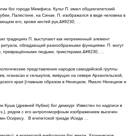
огии бог города Мемфиса. Культ П. имел общеегипетский
убии, Палестине, на Синае. П. изображался в виде человека в
ающем его, кроме кистей рук,&#8230; …
их традициях П. выступают как непременный элемент
 ритуала, обладающий разнообразными функциями. П. могут
и, превращёнными людьми, трикстерами,&#8230; …
ологические представления народов самодийской группы
ев, нганасан и селькупов, живущих на севере Архангельской,
рского края [главным образом в Ненецком, Ямало Ненецком и
и Куша (древней Нубии) бог демиург. Известен по надписи в
. э.), рядом с его антропоморфным изображением высечен
имн Осирису. В египетской триаде Исида …
емля»), в египетской мифологии бог земли. Хтоническое