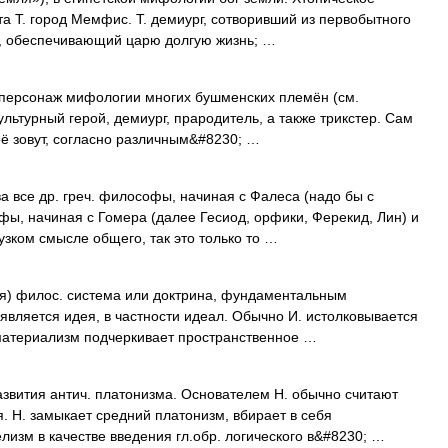
а Т. город Мемфис. Т. демиург, сотворивший из первобытного
и, обеспечивающий царю долгую жизнь; …
 персонаж мифологии многих бушменских племён (см.
льтурный герой, демиург, прародитель, а также трикстер. Сам
её зовут, согласно различным&#8230; …
а все др. греч. философы, начиная с Фалеса (надо бы с
ы, начиная с Гомера (далее Гесиод, орфики, Ферекид, Лин) и
 узком смысле общего, так это только то …
дея) филос. система или доктрина, фундаментальным
вляется идея, в частности идеал. Обычно И. истолковывается
 материализм подчеркивает пространственное …
звития антич. платонизма. Основателем Н. обычно считают
я. Н. замыкает средний платонизм, вбирает в себя
лизм в качестве введения гл.обр. логического в&#8230; …